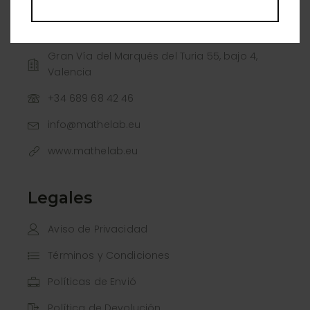
10:00 a 15:00
España
Gran Vía del Marqués del Turia 55, bajo 4,
Valencia
+34 689 68 42 46
info@mathelab.eu
www.mathelab.eu
Legales
Aviso de Privacidad
Términos y Condiciones
Políticas de Envió
Política de Devolución