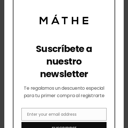
Checkout
Lista de Deseos
Contacto
Querétaro
Suscríbete a
Paseo De Jurica 700 local 8 Querétaro
nuestro
Querétaro 76100 México
newsletter
442 810 1877
Lunes a Viernes: 10:00 a 18:00 Sábados: 10:00 a
Te regalamos un descuento especial
14:00
para tu primer compra al registrarte
mathe.laboratorio@gmail.com
León
Enter your email address
Email
Av. León Nte. 1007 A, Panorama, 37160 León,