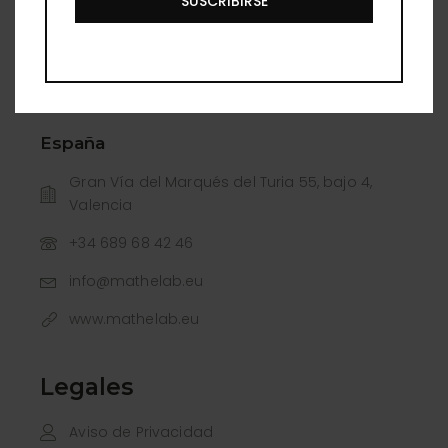
SUSCRIBIRSE
Gto.
477 260 1432
Lunes a Viernes de 10:00 a 19:00 Sábados de
10:00 a 15:00
España
Gran Vía del Marqués del Turia 55, bajo 4,
Valencia
+34 689 68 42 46
info@mathelab.eu
www.mathelab.eu
Legales
Aviso de Privacidad