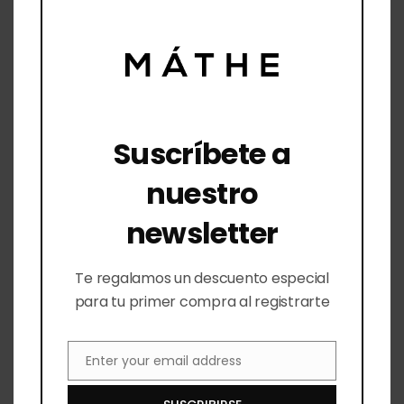
Checkout
Lista de Deseos
Contacto
Querétaro
Suscríbete a
Paseo De Jurica 700 local 8 Querétaro
nuestro
Querétaro 76100 México
newsletter
442 810 1877
Lunes a Viernes: 10:00 a 18:00 Sábados: 10:00 a
Te regalamos un descuento especial
14:00
para tu primer compra al registrarte
mathe.laboratorio@gmail.com
León
Enter your email address
Email
Av. León Nte. 1007 A, Panorama, 37160 León,