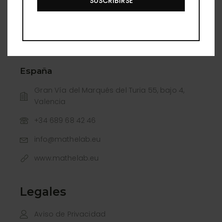
SUSCRIBIRSE
Gto.
477 260 1432
Lunes a Viernes de 10:00 a 19:00 Sábados de
10:00 a 15:00
España
Gran Vía del Marqués del Turia 55, bajo 4,
Valencia
+34 689 68 42 46
info@mathelab.eu
www.mathelab.eu
Legales
Aviso de Privacidad