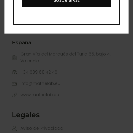
SUSCRIBIRSE
Gto.
477 260 1432
Lunes a Viernes de 10:00 a 19:00 Sábados de
10:00 a 15:00
España
Gran Vía del Marqués del Turia 55, bajo 4,
Valencia
+34 689 68 42 46
info@mathelab.eu
www.mathelab.eu
Legales
Aviso de Privacidad