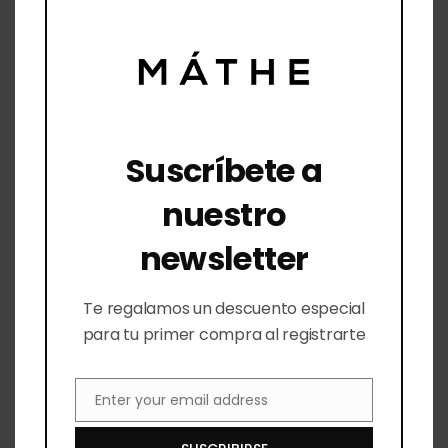
Checkout
Lista de Deseos
Contacto
Querétaro
Suscríbete a
Paseo De Jurica 700 local 8 Querétaro
nuestro
Querétaro 76100 México
newsletter
442 810 1877
Lunes a Viernes: 10:00 a 18:00 Sábados: 10:00 a
Te regalamos un descuento especial
14:00
para tu primer compra al registrarte
mathe.laboratorio@gmail.com
León
Enter your email address
Email
Av. León Nte. 1007 A, Panorama, 37160 León,