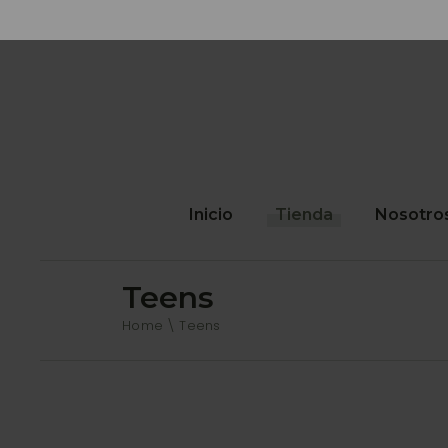
Inicio
Tienda
Nosotro
Teens
Para mi pelo
Home
Teens
Para mi rostro
Para mi cuerpo
De Temporada