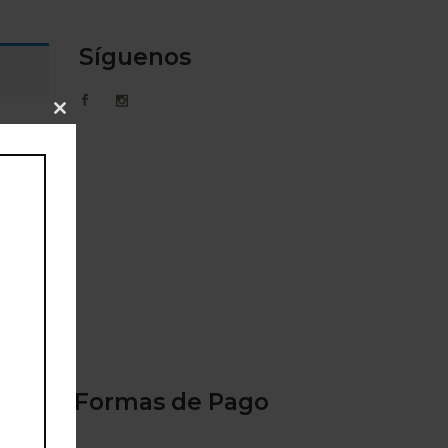
Síguenos
Close
this
module
Formas de Pago