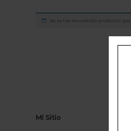
Para mi embarazo
Para mi bebé
Para teens
No se han encontrado productos que c
Minis para viaje
Complementos
Para mi mascota
Ver Todo
Mi Sitio
Con
Quer