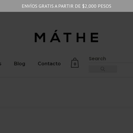
ENVÍOS GRATIS A PARTIR DE $2,000 PESOS
Search
for:
s
Blog
Contacto
0
No products in the cart.