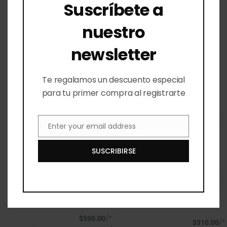
Cúrcuma y
Suscríbete a
Lavanda y Té
Naranja
Verde
nuestro
Mini shampoos y
Mini shampoos y
acondicionadores
newsletter
acondicionadores
Minis para viaje
Minis para viaje
Ver todo
Ver todo
Te regalamos un descuento especial
para tu primer compra al registrarte
Enter your email address
Email
SUSCRIBIRSE
/*
$
590.00
/*
$
310.00