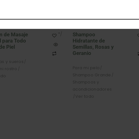
/*
$
590.00
$
310.
*/
m de Masaje
Shampoo
l para Todo
Hidratante de
de Piel
Semillas, Rosas y
Geranio
s y sueros
Para mi pelo
mi rostro
Shampoo Grande
odo
Shampoos y
acondicionadores
Ver todo