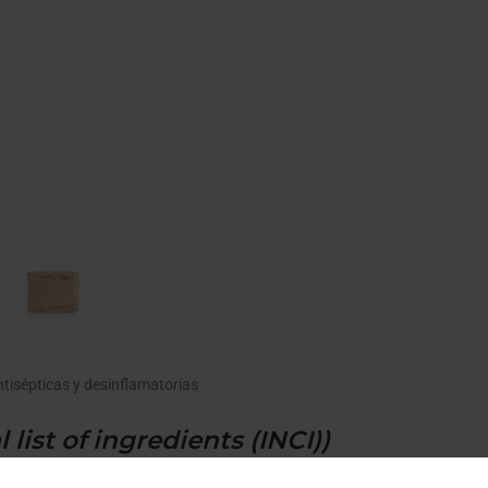
tisépticas y desinflamatorias
 list of ingredients (INCI))