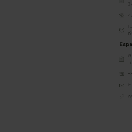
37
4
L
1
Espa
G
Tu
+
i
w