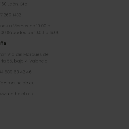
160 León, Gto.
77 260 1432
unes a Viernes de 10:00 a
9:00 Sábados de 10:00 a 15:00
ña
ran Vía del Marqués del
ria 55, bajo 4, Valencia
34 689 68 42 46
nfo@mathelab.eu
ww.mathelab.eu