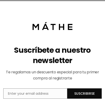
 Oliva, aceites esenciales de romero y cedro, color tierra natural verde
cional
nados
Suscríbete a nuestro
newsletter
Te regalamos un descuento especial para tu primer
compra al registrarte
Enter your email address
SUSCRIBIRSE
Email