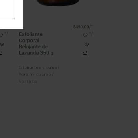
/*
/*
00
$
490.00
*/
*/
Exfoliante
Corporal
Relajante de
Lavanda 350 g
Exfoliantes y sales
Para mi cuerpo
Ver todo