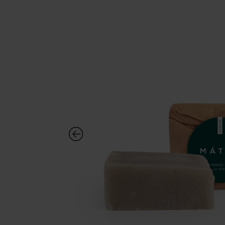
Para mi embarazo
Para mi bebé
Para teens
Minis para viaje
Complementos
Para mi mascota
Ver Todo