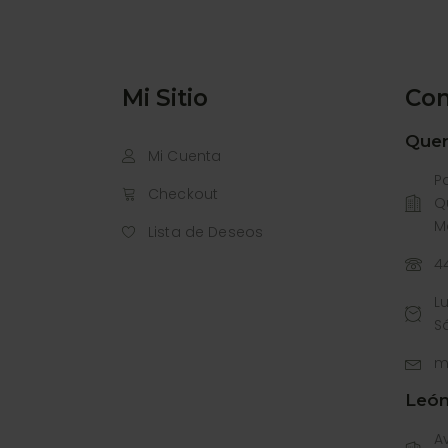
Mi Sitio
Con
Quer
Mi Cuenta
P
Checkout
Q
M
Lista de Deseos
44
Lu
S
m
Leó
Av