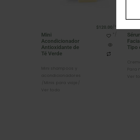
/*
$
120.00
*/
Mini
Séru
Acondicionador
Facia
Antioxidante de
Tipo 
Té Verde
Crema
Mini shampoos y
Para 
acondicionadores
Ver t
Minis para viaje
Ver todo