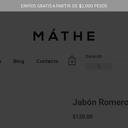
ENVÍOS GRATIS A PARTIR DE $2,000 PESOS
s
Blog
Contacto
0
No products in the cart.
Jabón Romero 
$
120.00