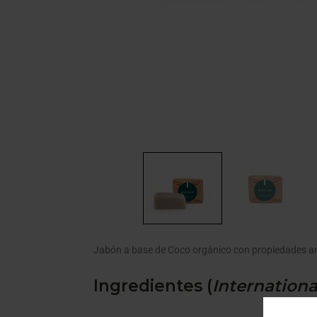
Jabón a base de Coco orgánico con propiedades an
Ingredientes (
International