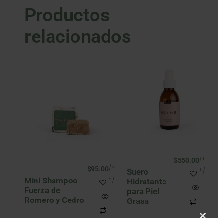
Productos
relacionados
/*
$
550.00
/*
$
95.00
*/
Suero
*/
Mini Shampoo
Hidratante
Fuerza de
para Piel
Romero y Cedro
Grasa