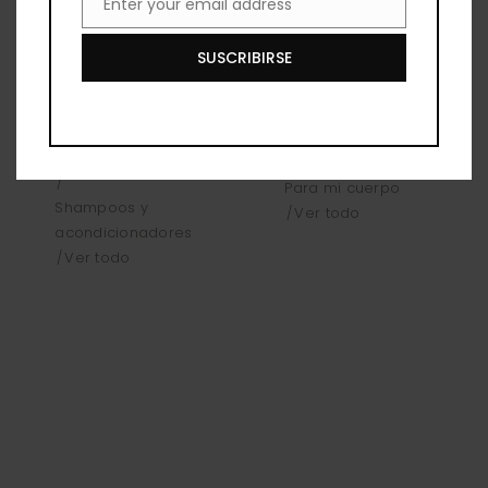
Enter your email address
Email
Volumen de
Regeneradora
Raíces,
de Manzanilla
SUSCRIBIRSE
Cúrcuma y
y Vainilla
Naranja
Cremas
Para mi pelo
corporales
Shampoo Grande
Para mi cuerpo
Shampoos y
Ver todo
acondicionadores
Ver todo