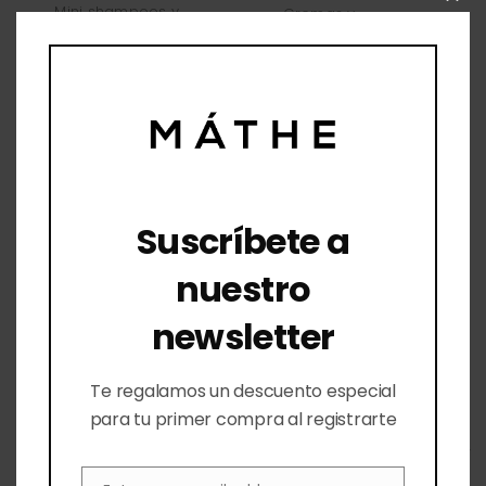
Clos
Mini shampoos y
Cremas y
this
acondicionadores
sueros
mod
Minis para viaje
Ver todo
Para mi
rostro
Ver todo
Suscríbete a
nuestro
newsletter
Te regalamos un descuento especial
para tu primer compra al registrarte
/*
$
325.00
/*
$
310.00
*/
Crema Sólida
*/
Shampoo Más
en Barra