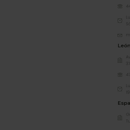
44
Lu
S
m
Leó
Av
37
4
L
1
Espa
G
Tu