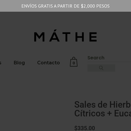
ENVÍOS GRATIS A PARTIR DE $2,000 PESOS
s
Blog
Contacto
0
No products in the cart.
Sales de Hier
Cítricos + Euc
$
335.00