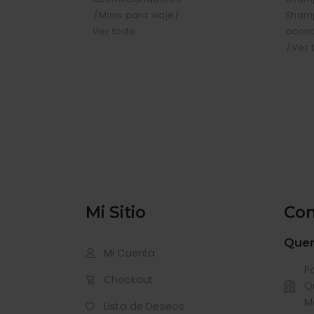
Minis para viaje
Sham
Ver todo
acond
Ver 
Mi Sitio
Con
Quer
Mi Cuenta
P
Checkout
Q
M
Lista de Deseos