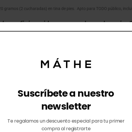
0 gramos (2 cucharadas) en tina de pies. Apto para TODO público, inclu
eneficios si las usas solo en los pies
or efecto de gravedad se van a los pies aportando los mismos beneficios 
 list of ingredients «INCI»)
 azahar, limón y eucalipto, aceite esencial de eucalipto y bergamota.
cional
Suscríbete a nuestro
newsletter
Te regalamos un descuento especial para tu primer
nados
compra al registrarte