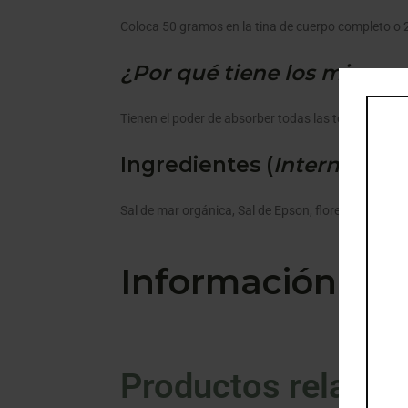
Coloca 50 gramos en la tina de cuerpo completo o 2
¿Por qué tiene los mismos b
Tienen el poder de absorber todas las toxinas que p
Ingredientes (
International
Sal de mar orgánica, Sal de Epson, flores y hojas de
Información adi
Productos relacio