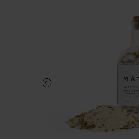
Para mi embarazo
Para mi bebé
Para teens
Minis para viaje
Complementos
Para mi mascota
Ver Todo