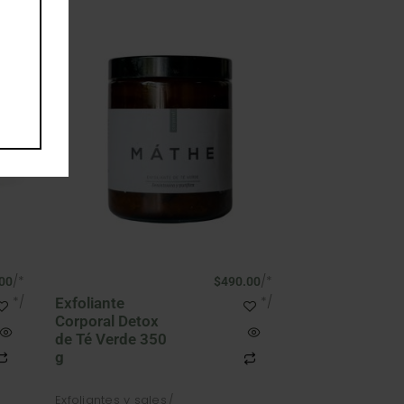
/*
/*
00
$
490.00
*/
*/
Exfoliante
Corporal Detox
de Té Verde 350
g
Exfoliantes y sales