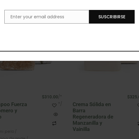
Enter your email address
SUSCRIBIRSE
Email
/*
$
310.00
$
325.
*/
poo Fuerza
Crema Sólida en
omero y
Barra
o
Regeneradora de
Manzanilla y
Vainilla
mi pelo
poo Grande