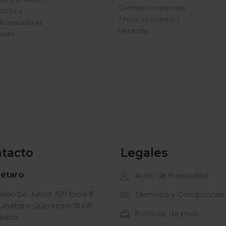
Cremas corporales
poos y
Para mi cuerpo
icionadores
Ver todo
todo
tacto
Legales
étaro
Aviso de Privacidad
aseo De Jurica 700 local 8
Términos y Condiciones
uerétaro Querétaro 76100
Políticas de Envió
éxico