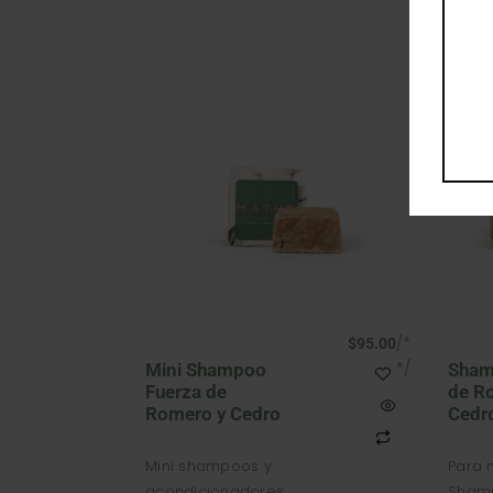
/*
$
95.00
*/
Mini Shampoo
Sham
Fuerza de
de R
Romero y Cedro
Cedr
Mini shampoos y
Para 
acondicionadores
Sham