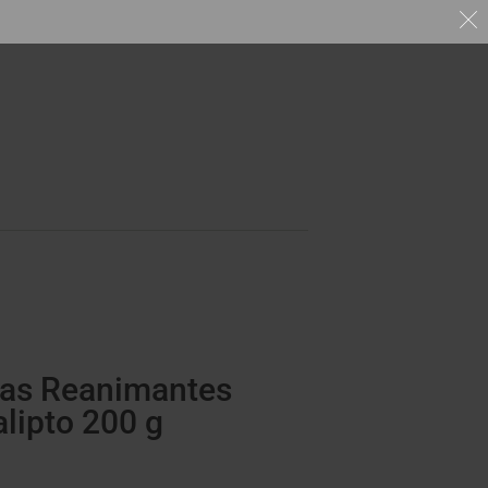
bas Reanimantes
alipto 200 g