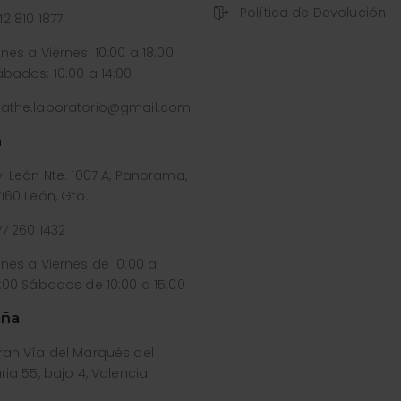
Política de Devolución
2 810 1877
nes a Viernes: 10:00 a 18:00
ábados: 10:00 a 14:00
athe.laboratorio@gmail.com
n
. León Nte. 1007 A, Panorama,
160 León, Gto.
77 260 1432
unes a Viernes de 10:00 a
9:00 Sábados de 10:00 a 15:00
ña
ran Vía del Marqués del
ria 55, bajo 4, Valencia