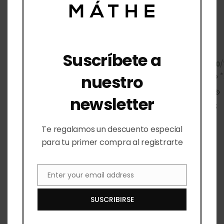
Suscríbete a
/*
/
$
150.00
$
120.00
*/
*
nuestro
Mini
Mini
Acondicionador
Acondicionador
Tratamiento
Antioxidante de
newsletter
Hidratante de
Té Verde
Flores
Te regalamos un descuento especial
Mini shampoos y
Mini shampoos y
para tu primer compra al registrarte
acondicionadores
acondicionadores
Minis para viaje
Minis para viaje
Ver todo
Ver todo
Enter your email address
Email
SUSCRIBIRSE