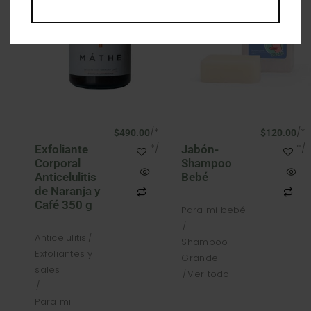
/*
/*
$
490.00
$
120.00
*/
*/
Exfoliante
Jabón-
Corporal
Shampoo
Anticelulitis
Bebé
de Naranja y
Café 350 g
Para mi bebé
Anticelulitis
Shampoo
Exfoliantes y
Grande
sales
Ver todo
Para mi