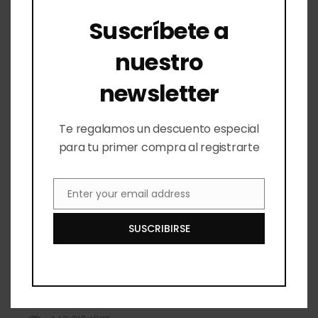
Suscríbete a
nuestro
Mi Sitio
newsletter
Mi Cuenta
Te regalamos un descuento especial
para tu primer compra al registrarte
Checkout
Lista de Deseos
Enter your email address
Email
Contacto
SUSCRIBIRSE
Querétaro
Paseo De Jurica 700 local 8 Querétaro
Querétaro 76100 México